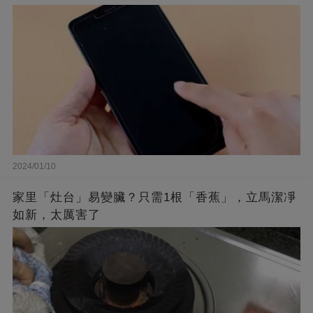
2024/01/10
家里「灶台」易變臟？只需1根「香蕉」，立馬潔凈
如新，太厲害了