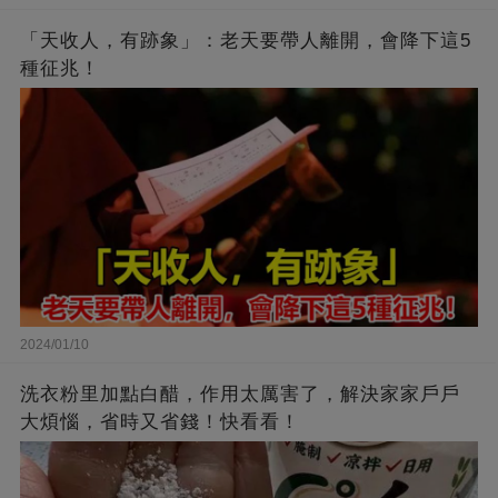
「天收人，有跡象」：老天要帶人離開，會降下這5
種征兆！
2024/01/10
洗衣粉里加點白醋，作用太厲害了，解決家家戶戶
大煩惱，省時又省錢！快看看！