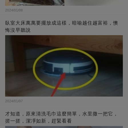
2024/01/08
臥室大床萬萬要擺放成這樣，暗喻越住越富裕，懊
悔沒早聽說
2024/01/07
才知道，原來清洗毛巾這麼簡單，水里撒一把它，
搓一搓，潔凈如新，趕緊看看