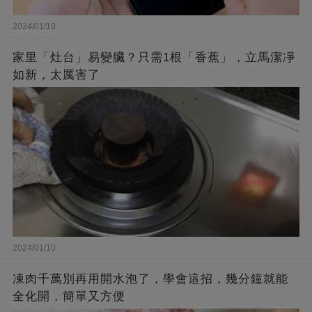
2024/01/10
家里「灶台」易變臟？只需1根「香蕉」，立馬潔凈
如新，太厲害了
2024/01/10
凍肉千萬別再用開水泡了，學會這招，幾分鐘就能
全化開，簡單又方便