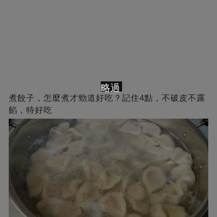
略過
煮餃子，怎麼煮才勁道好吃？記住4點，不破皮不露
餡，特好吃