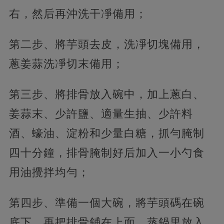
右，然后再沖洗干凈備用；
第二步、將芋頭去皮，洗凈切塊備用，
蔥姜蒜洗凈切末備用；
第三步、將排骨放入碗中，加上蔥白、
姜蒜末、少許鹽、適量生抽、少許料
酒、蠔油、淀粉和少量白糖，抓勻腌制
四十分鐘，排骨腌制好后加入一小勺食
用油攪拌均勻；
第四步、準備一個大碗，將芋頭碼在碗
底下，再把排骨鋪在上面，蒸鍋里放入