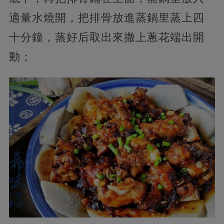
適量水燒開，把排骨放進蒸鍋里蒸上四
十分鐘，蒸好后取出來撒上蔥花端出開
動；