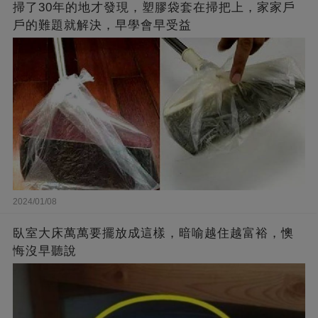
掃了30年的地才發現，塑膠袋套在掃把上，家家戶
戶的難題就解決，早學會早受益
2024/01/08
臥室大床萬萬要擺放成這樣，暗喻越住越富裕，懊
悔沒早聽說