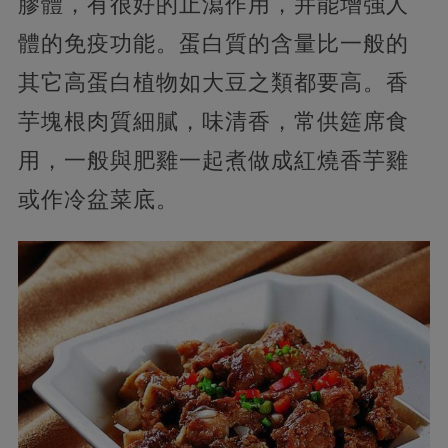
膠體，有很好的止瀉作用，并能增強人
體的免疫功能。蛋白質的含量比一般的
其它高蛋白植物如大豆之類都要高。香
芋塊根肉質細膩，味清香，常供筵席食
用，一般與肥雞一起煮做成紅燒香芋雞
或作冷盆菜底。