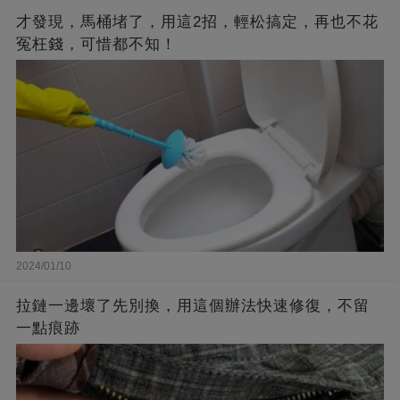
才發現，馬桶堵了，用這2招，輕松搞定，再也不花
冤枉錢，可惜都不知！
2024/01/10
拉鏈一邊壞了先別換，用這個辦法快速修復，不留
一點痕跡