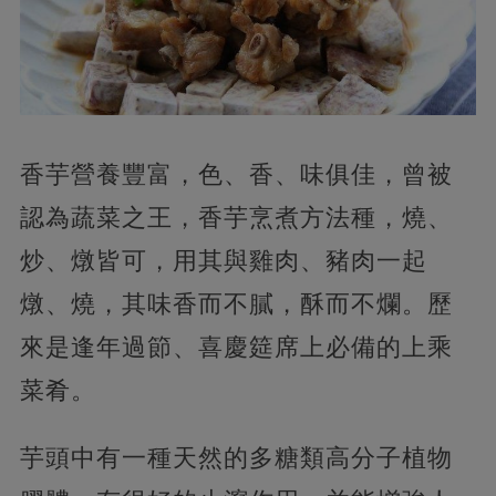
香芋營養豐富，
色、香、味俱佳，曾被
認為蔬菜之王，香芋烹煮方法種，燒、
炒、燉皆可，用其與雞肉、豬肉一起
燉、燒，其味香而不膩，酥而不爛。歷
來是逢年過節、喜慶筵席上必備的上乘
菜肴。
芋頭中有一種天然的多糖類高分子植物