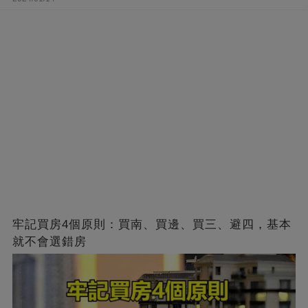
牢記買房4個原則：買南、買邊、買三、避四，基本
就不會選錯房