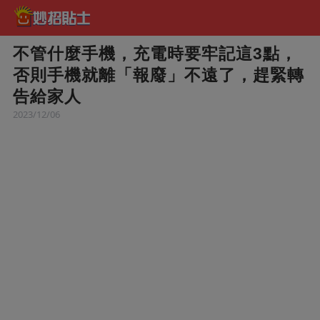
不管什麼手機，充電時要牢記這3點，
否則手機就離「報廢」不遠了，趕緊轉
告給家人
2023/12/06