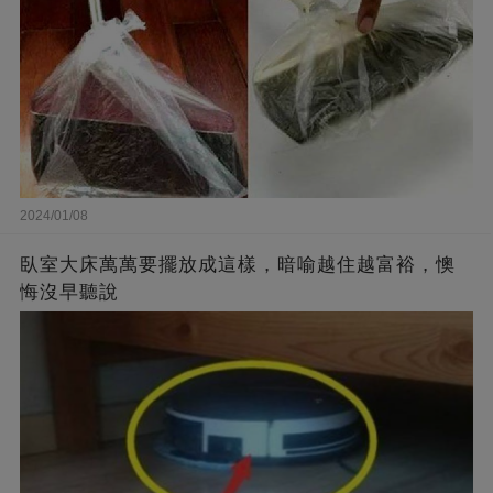
2024/01/08
臥室大床萬萬要擺放成這樣，暗喻越住越富裕，懊
悔沒早聽說