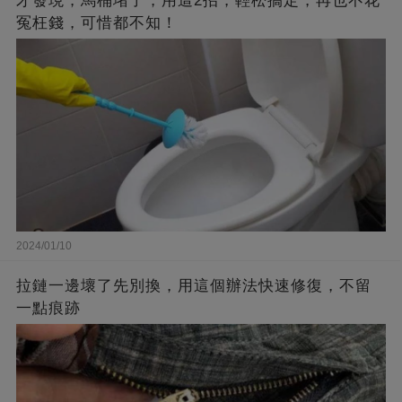
才發現，馬桶堵了，用這2招，輕松搞定，再也不花
冤枉錢，可惜都不知！
2024/01/10
拉鏈一邊壞了先別換，用這個辦法快速修復，不留
一點痕跡