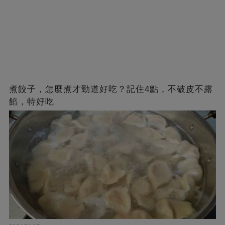
煮餃子，怎麼煮才勁道好吃？記住4點，不破皮不露
餡，特好吃