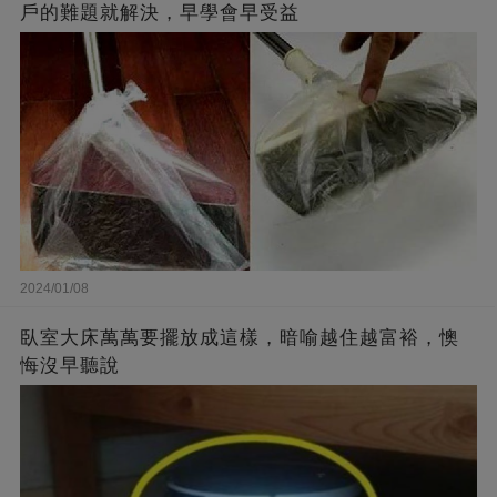
戶的難題就解決，早學會早受益
2024/01/08
臥室大床萬萬要擺放成這樣，暗喻越住越富裕，懊
悔沒早聽說