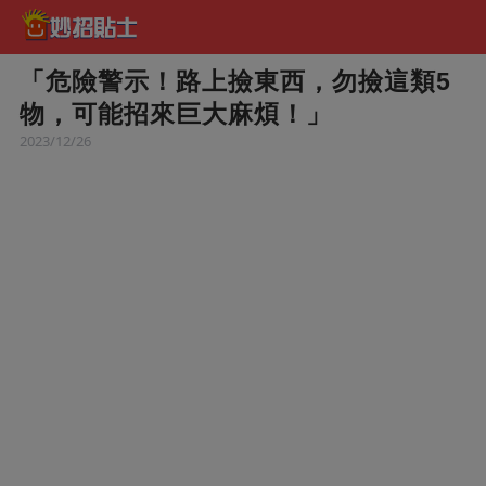
「危險警示！路上撿東西，勿撿這類5
物，可能招來巨大麻煩！」
2023/12/26