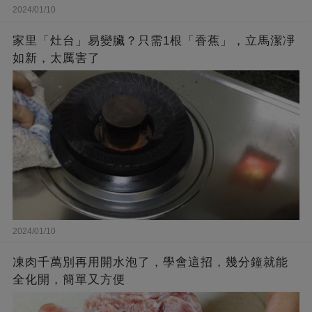
2024/01/10
家里「灶台」易變臟？只需1根「香蕉」，立馬潔凈
如新，太厲害了
2024/01/10
凍肉千萬別再用開水泡了，學會這招，幾分鐘就能
全化開，簡單又方便