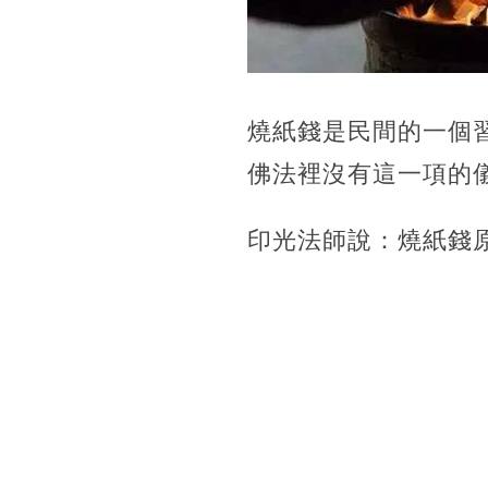
燒紙錢是民間的一個
佛法裡沒有這一項的
印光法師說：燒紙錢