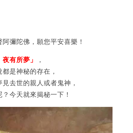
聲阿彌陀佛，願您平安喜樂！
，夜有所夢」
，
說都是神秘的存在，
夢見去世的親人或者鬼神，
呢？今天就來揭秘一下！