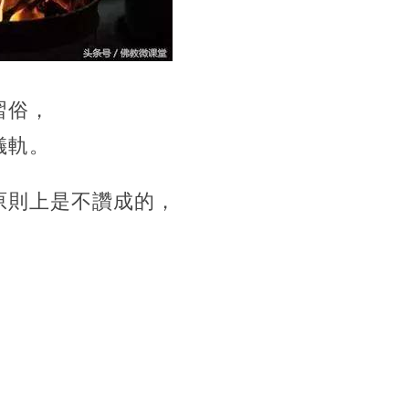
習俗，
儀軌。
原則上是不讚成的，