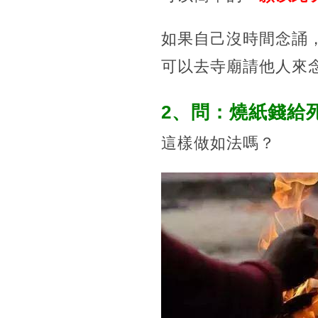
如果自己沒時間念誦
可以去寺廟請他人來
2、問：燒紙錢給
這樣做如法嗎？