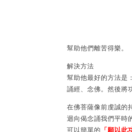
幫助他們離苦得樂。
解決方法
幫助他最好的方法是
誦經、念佛。然後將
在佛菩薩像前虔誠的
迴向偈念誦我們平時
可以簡單的
「願以此