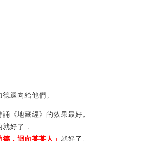
：
功德迴向給他們。
持誦《地藏經》的效果最好。
的就好了，
功德，迴向某某人」
就好了。