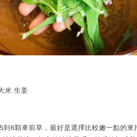
】
大米 生姜
碗5到6顆車前草，最好是選擇比較嫩一點的來