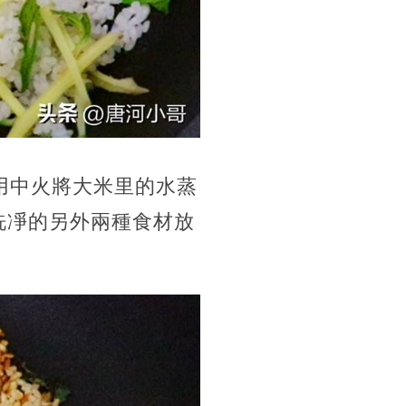
用中火將大米里的水蒸
洗凈的另外兩種食材放