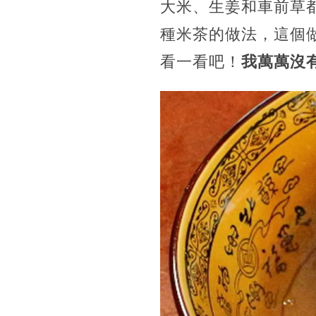
大米、生姜和車前草
種米茶的做法，這個
看一看吧！
我萬萬沒