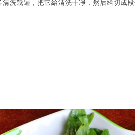
多清洗幾遍，把它給清洗干凈，然后給切成段