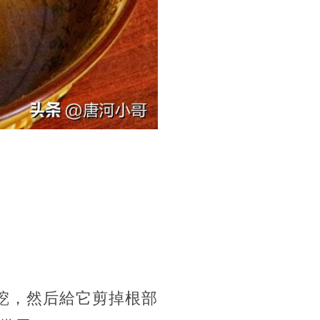
挖，然后給它剪掉根部