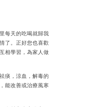
里每天的吃喝就歸我
情了。
正好您也喜歡
互相學習，為家人做
祛痰，涼血，解毒的
，能改善或治療風寒