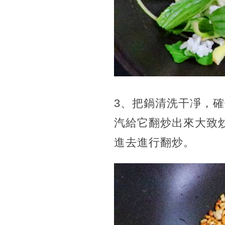
3、把鍋清洗干凈，
汽給它翻炒出來大致炒
進去進行翻炒。