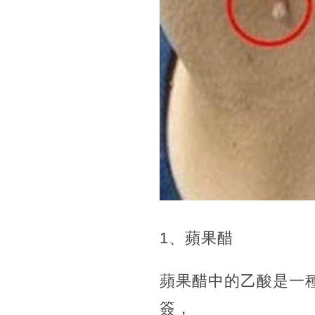
1、蘋果醋
蘋果醋中的乙酸是一
簽，