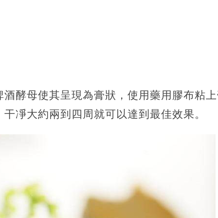
啤酒酵母使其呈現為膏狀，使用藥用膠布粘上
，干凈大約兩到四周就可以達到最佳效果。