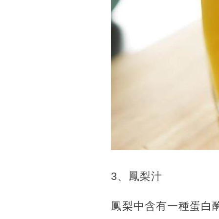
3、鳳梨汁
鳳梨中含有一種蛋白