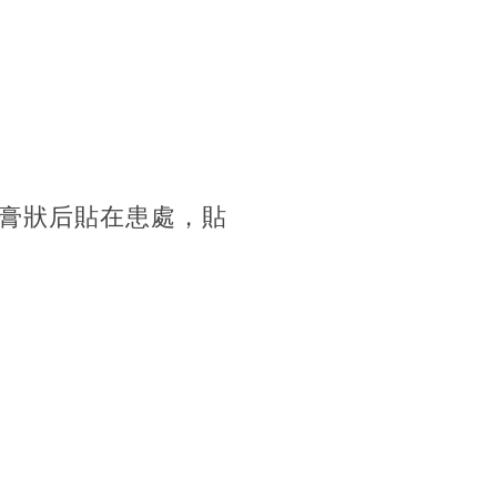
膏狀后貼在患處，貼