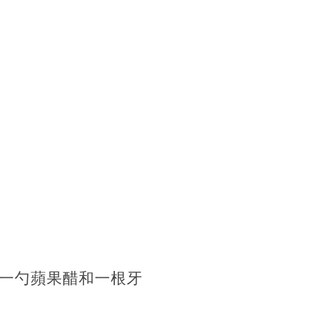
一勺蘋果醋和一根牙