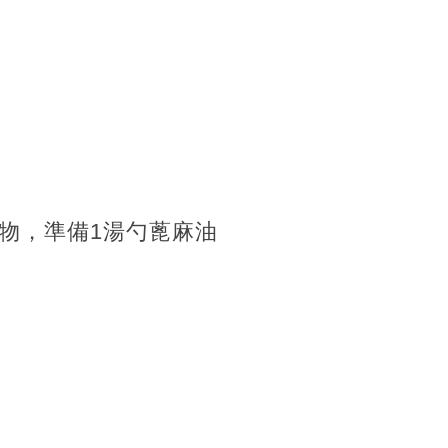
物，準備1湯勺蓖麻油