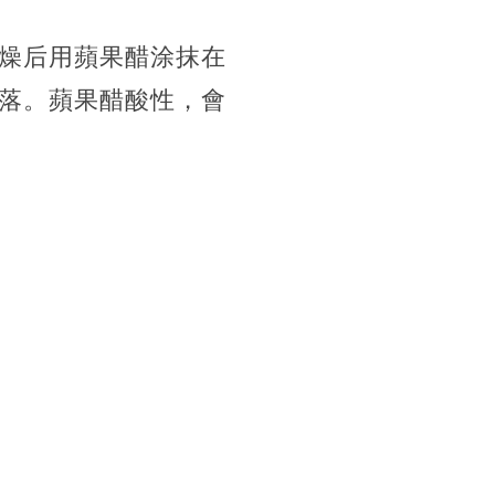
燥后用蘋果醋涂抹在
落。蘋果醋酸性，會