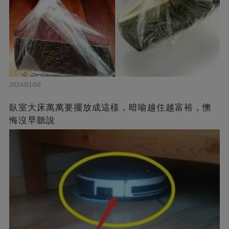
2024/01/08
臥室大床萬萬要擺放成這樣，暗喻越住越富裕，懊
悔沒早聽說