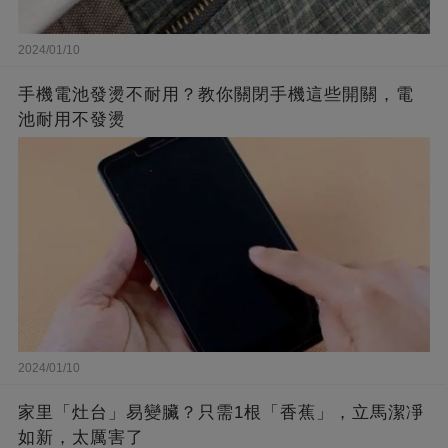
2024/01/10
手機電池發燙不耐用？教你關閉手機這些開關，電
池耐用不發燙
2024/01/10
家里「灶台」易變臟？只需1根「香蕉」，立馬潔凈
如新，太厲害了