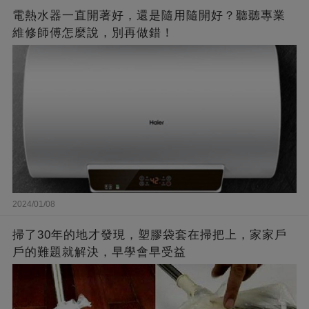
電熱水器一直開著好，還是隨用隨開好？聽聽專業
維修師傅怎麼說，別再做錯！
2024/01/08
掃了30年的地才發現，塑膠袋套在掃把上，家家戶
戶的難題就解決，早學會早受益