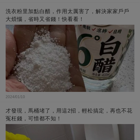
洗衣粉里加點白醋，作用太厲害了，解決家家戶戶
大煩惱，省時又省錢！快看看！
2024/01/10
才發現，馬桶堵了，用這2招，輕松搞定，再也不花
冤枉錢，可惜都不知！