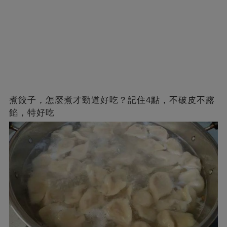
煮餃子，怎麼煮才勁道好吃？記住4點，不破皮不露
餡，特好吃