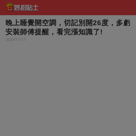
晚上睡覺開空調，切記別開26度，多虧
安裝師傅提醒，看完漲知識了!
2023/11/17