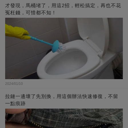
才發現，馬桶堵了，用這2招，輕松搞定，再也不花
冤枉錢，可惜都不知！
2024/01/10
拉鏈一邊壞了先別換，用這個辦法快速修復，不留
一點痕跡