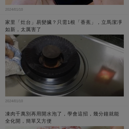
2024/01/10
家里「灶台」易變臟？只需1根「香蕉」，立馬潔凈
如新，太厲害了
2024/01/10
凍肉千萬別再用開水泡了，學會這招，幾分鐘就能
全化開，簡單又方便