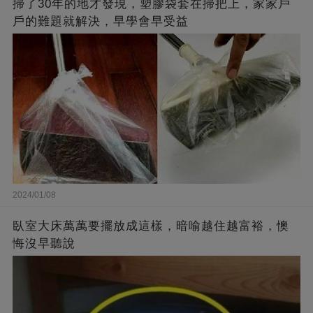
掃了30年的地才發現，塑膠袋套在掃把上，家家戶
戶的難題就解決，早學會早受益
2024/01/08
臥室大床萬萬要擺放成這樣，暗喻越住越富裕，懊
悔沒早聽說