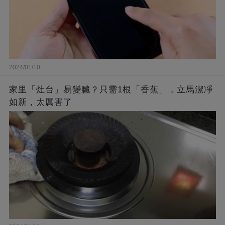
2024/01/10
家里「灶台」易變臟？只需1根「香蕉」，立馬潔凈
如新，太厲害了