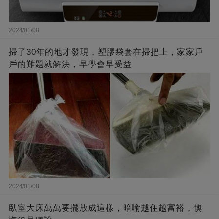
2024/01/08
掃了30年的地才發現，塑膠袋套在掃把上，家家戶
戶的難題就解決，早學會早受益
2024/01/08
臥室大床萬萬要擺放成這樣，暗喻越住越富裕，懊