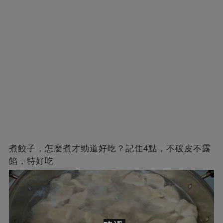
煮餃子，怎麼煮才勁道好吃？記住4點，不破皮不露
餡，特好吃