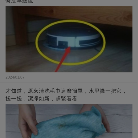
悔沒早聽說
2024/01/07
才知道，原來清洗毛巾這麼簡單，水里撒一把它，
搓一搓，潔凈如新，趕緊看看