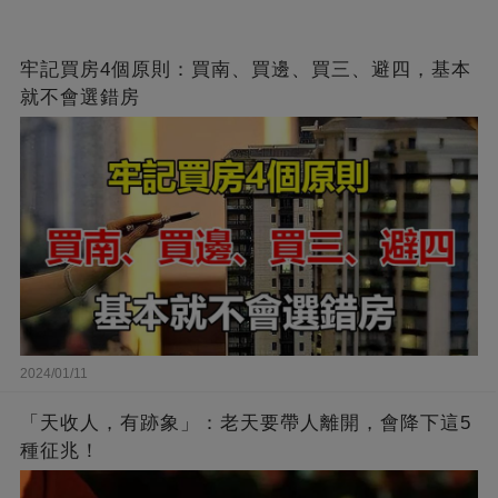
牢記買房4個原則：買南、買邊、買三、避四，基本
就不會選錯房
2024/01/11
「天收人，有跡象」：老天要帶人離開，會降下這5
種征兆！