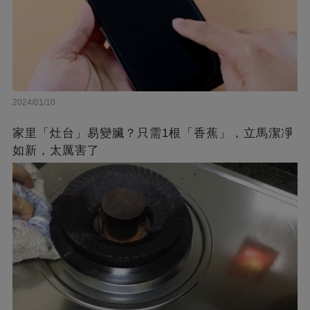
2024/01/10
家里「灶台」易變臟？只需1根「香蕉」，立馬潔凈
如新，太厲害了