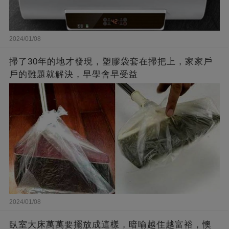
2024/01/08
掃了30年的地才發現，塑膠袋套在掃把上，家家戶
戶的難題就解決，早學會早受益
2024/01/08
臥室大床萬萬要擺放成這樣，暗喻越住越富裕，懊