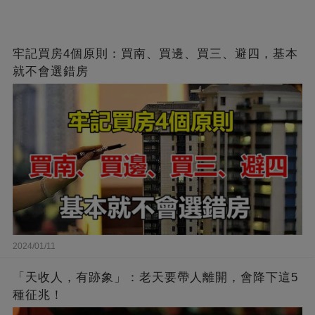
牢記買房4個原則：買南、買邊、買三、避四，基本
就不會選錯房
2024/01/11
「天收人，有跡象」：老天要帶人離開，會降下這5
種征兆！