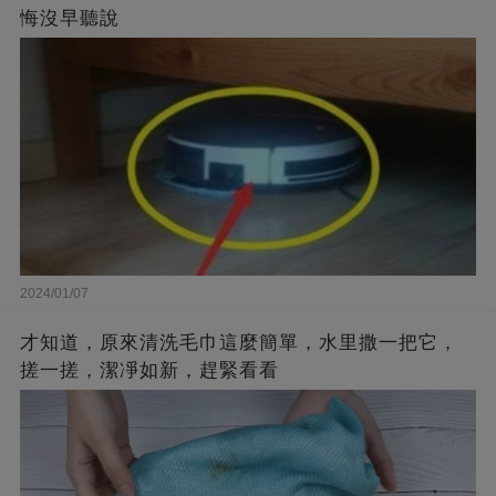
悔沒早聽說
2024/01/07
才知道，原來清洗毛巾這麼簡單，水里撒一把它，
搓一搓，潔凈如新，趕緊看看