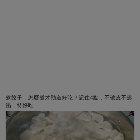
煮餃子，怎麼煮才勁道好吃？記住4點，不破皮不露
餡，特好吃