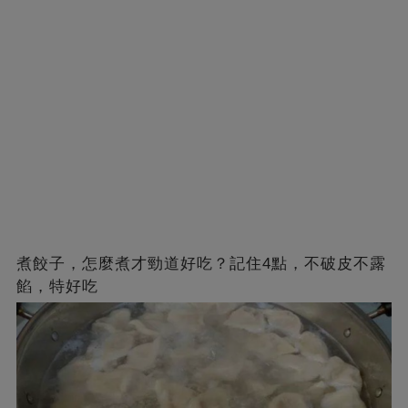
煮餃子，怎麼煮才勁道好吃？記住4點，不破皮不露
餡，特好吃