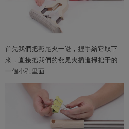
首先我們把燕尾夾一邊，捏手給它取下
來，直接把我們的燕尾夾插進掃把干的
一個小孔里面