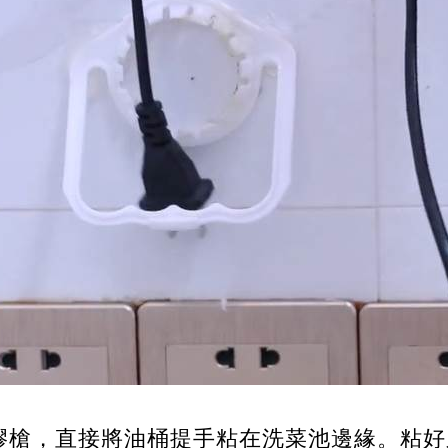
膠槍，直接將油桶提手粘在洗菜池邊緣。粘好