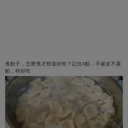
煮餃子，怎麼煮才勁道好吃？記住4點，不破皮不露
餡，特好吃