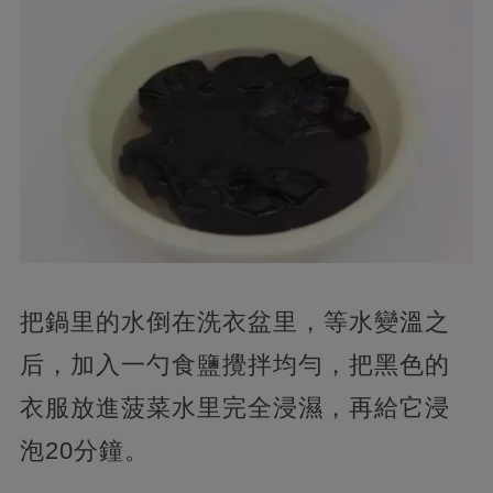
把鍋里的水倒在洗衣盆里，
等水變溫之
后，加入一勺食鹽攪拌均勻，把黑色的
衣服放進菠菜水里完全浸濕，再給它浸
泡20分鐘。