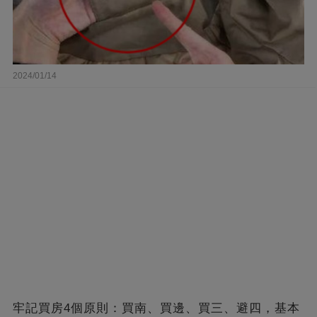
2024/01/14
牢記買房4個原則：買南、買邊、買三、避四，基本