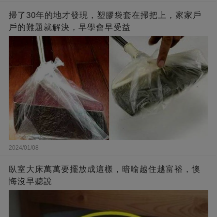
掃了30年的地才發現，塑膠袋套在掃把上，家家戶
戶的難題就解決，早學會早受益
2024/01/08
臥室大床萬萬要擺放成這樣，暗喻越住越富裕，懊
悔沒早聽說