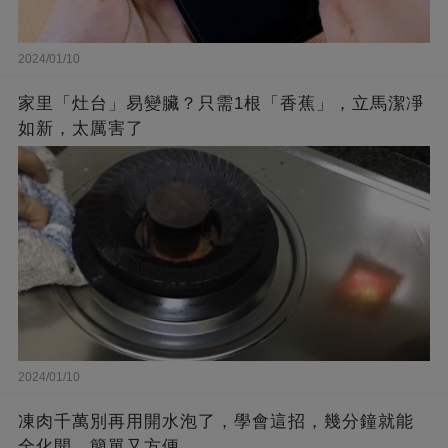
2024/01/10
家里「灶台」易變臟？只需1根「香蕉」，立馬潔凈
如新，太厲害了
2024/01/10
凍肉千萬別再用開水泡了，學會這招，幾分鐘就能
全化開，簡單又方便