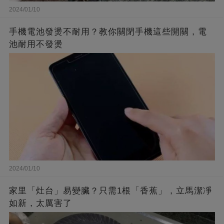
2024/01/10
手機電池發燙不耐用？教你關閉手機這些開關，電
池耐用不發燙
2024/01/10
家里「灶台」易變臟？只需1根「香蕉」，立馬潔凈
如新，太厲害了