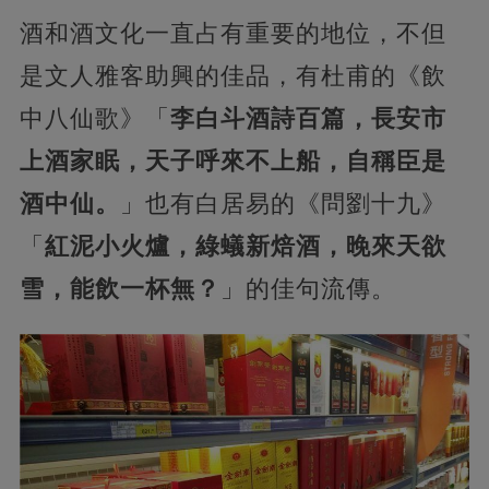
酒和酒文化一直占有重要的地位，不但
是文人雅客助興的佳品，有杜甫的《飲
中八仙歌》「
李白斗酒詩百篇，長安市
上酒家眠，天子呼來不上船，自稱臣是
酒中仙。
」也有白居易的《問劉十九》
「
紅泥小火爐，綠蟻新焙酒，晚來天欲
雪，能飲一杯無？
」的佳句流傳。