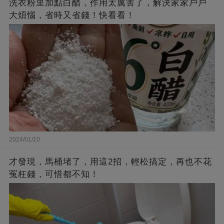
洗衣粉里加點白醋，作用太厲害了，解決家家戶戶
大煩惱，省時又省錢！快看看！
2024/01/10
才發現，馬桶堵了，用這2招，輕松搞定，再也不花
冤枉錢，可惜都不知！