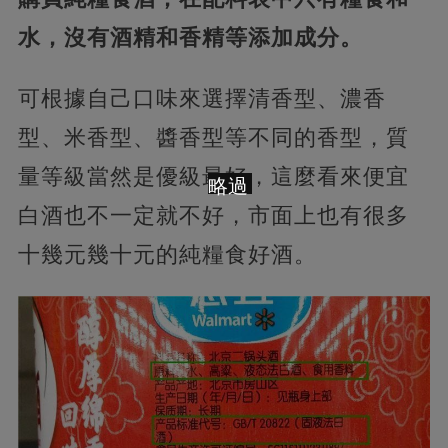
水，沒有酒精和香精等添加成分。
可根據自己口味來選擇清香型、濃香
型、米香型、醬香型等不同的香型，質
量等級當然是優級最好，這麼看來便宜
略過
白酒也不一定就不好，市面上也有很多
十幾元幾十元的純糧食好酒。