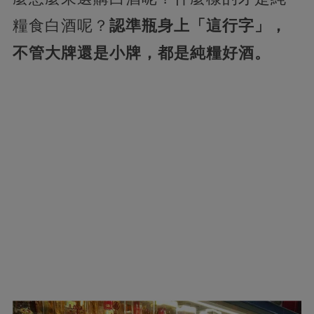
糧食白酒呢？
認準瓶身上「這行字」，
不管大牌還是小牌，都是純糧好酒。