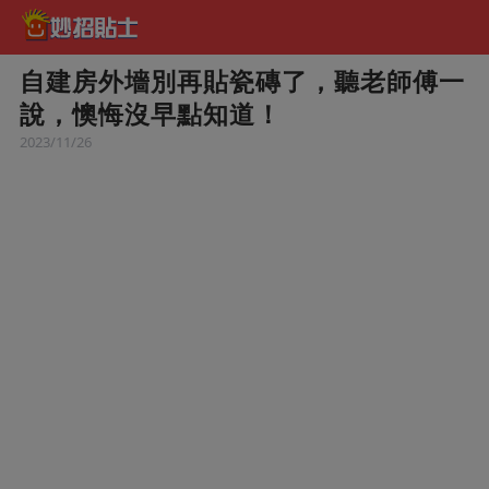
自建房外墻別再貼瓷磚了，聽老師傅一
說，懊悔沒早點知道！
2023/11/26