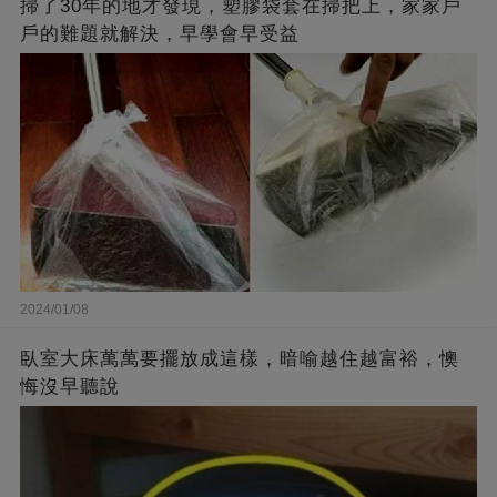
掃了30年的地才發現，塑膠袋套在掃把上，家家戶
戶的難題就解決，早學會早受益
2024/01/08
臥室大床萬萬要擺放成這樣，暗喻越住越富裕，懊
悔沒早聽說