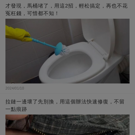
才發現，馬桶堵了，用這2招，輕松搞定，再也不花
冤枉錢，可惜都不知！
2024/01/10
拉鏈一邊壞了先別換，用這個辦法快速修復，不留
一點痕跡