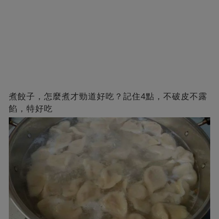
煮餃子，怎麼煮才勁道好吃？記住4點，不破皮不露
餡，特好吃