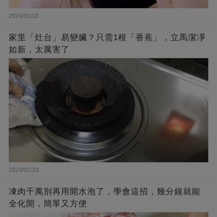
2024/01/10
家里「灶台」易變臟？只需1根「香蕉」，立馬潔凈
如新，太厲害了
2024/01/10
凍肉千萬別再用開水泡了，學會這招，幾分鐘就能
全化開，簡單又方便